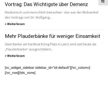
Schri
Vortrag: Das Wichtigste über Demenz
Medizinisch und menschlich betrachtet - das war der Blickwinkel
des Vortrags von Dr. Wolfgang...
> Weiterlesen
Mehr Plauderbänke für weniger Einsamkeit
Zwei Bänke am Kardinal König Platz in Lainz sind seit heute als
„Plauderbänke“ ausgeschildert...
> Weiterlesen
[vc_widget_sidebar sidebar_id=“td-default“][/vc_column]
[/vc_row][/tdc_zone]