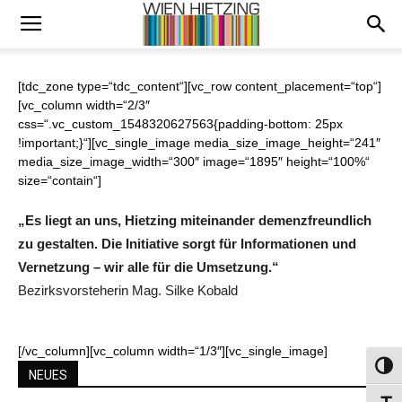
[tdc_zone type=“tdc_content“][vc_row content_placement=“top“]
[vc_column width=“2/3″
css=“.vc_custom_1548320627563{padding-bottom: 25px
!important;}“][vc_single_image media_size_image_height=“241″
media_size_image_width=“300″ image=“1895″ height=“100%“
size=“contain“]
„Es liegt an uns, Hietzing miteinander demenzfreundlich
zu gestalten. Die Initiative sorgt für Informationen und
Vernetzung – wir alle für die Umsetzung.“
Bezirksvorsteherin Mag. Silke Kobald
[/vc_column][vc_column width=“1/3″][vc_single_image]
Umsch
NEUES