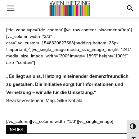
[tdc_zone type=“tdc_content“][vc_row content_placement=“top“]
[vc_column width=“2/3″
css=“.vc_custom_1548320627563{padding-bottom: 25px
!important;}“][vc_single_image media_size_image_height=“241″
media_size_image_width=“300″ image=“1895″ height=“100%“
size=“contain“]
„Es liegt an uns, Hietzing miteinander demenzfreundlich
zu gestalten. Die Initiative sorgt für Informationen und
Vernetzung – wir alle für die Umsetzung.“
Bezirksvorsteherin Mag. Silke Kobald
[/vc_column][vc_column width=“1/3″][vc_single_image]
Umsch
NEUES