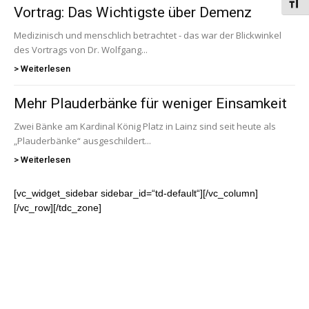
Schri
Vortrag: Das Wichtigste über Demenz
Medizinisch und menschlich betrachtet - das war der Blickwinkel
des Vortrags von Dr. Wolfgang...
> Weiterlesen
Mehr Plauderbänke für weniger Einsamkeit
Zwei Bänke am Kardinal König Platz in Lainz sind seit heute als
„Plauderbänke“ ausgeschildert...
> Weiterlesen
[vc_widget_sidebar sidebar_id=“td-default“][/vc_column]
[/vc_row][/tdc_zone]