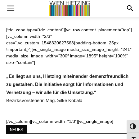
[tdc_zone type=“tdc_content“][vc_row content_placement=“top“]
[vc_column width=“2/3″
css=“.vc_custom_1548320627563{padding-bottom: 25px
!important;}“][vc_single_image media_size_image_height=“241″
media_size_image_width=“300″ image=“1895″ height=“100%“
size=“contain“]
„Es liegt an uns, Hietzing miteinander demenzfreundlich
zu gestalten. Die Initiative sorgt für Informationen und
Vernetzung – wir alle für die Umsetzung.“
Bezirksvorsteherin Mag. Silke Kobald
[/vc_column][vc_column width=“1/3″][vc_single_image]
Umsch
NEUES