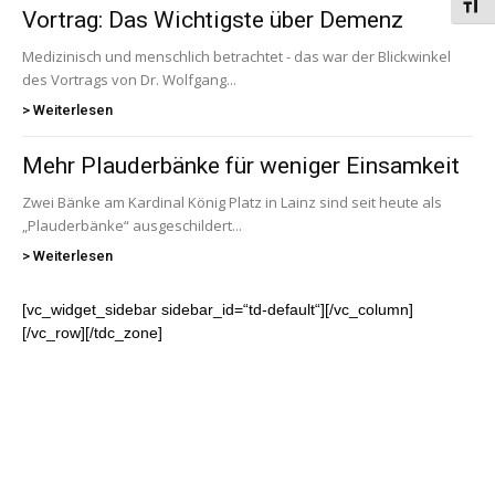
Schri
Vortrag: Das Wichtigste über Demenz
Medizinisch und menschlich betrachtet - das war der Blickwinkel
des Vortrags von Dr. Wolfgang...
> Weiterlesen
Mehr Plauderbänke für weniger Einsamkeit
Zwei Bänke am Kardinal König Platz in Lainz sind seit heute als
„Plauderbänke“ ausgeschildert...
> Weiterlesen
[vc_widget_sidebar sidebar_id=“td-default“][/vc_column]
[/vc_row][/tdc_zone]