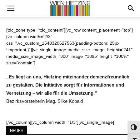
[tdc_zone type=“tdc_content“][vc_row content_placement=“top“]
[vc_column width=“2/3″
css=“.vc_custom_1548320627563{padding-bottom: 25px
!important;}“][vc_single_image media_size_image_height=“241″
media_size_image_width=“300″ image=“1895″ height=“100%“
size=“contain“]
„Es liegt an uns, Hietzing miteinander demenzfreundlich
zu gestalten. Die Initiative sorgt für Informationen und
Vernetzung – wir alle für die Umsetzung.“
Bezirksvorsteherin Mag. Silke Kobald
[/vc_column][vc_column width=“1/3″][vc_single_image]
Umsch
NEUES