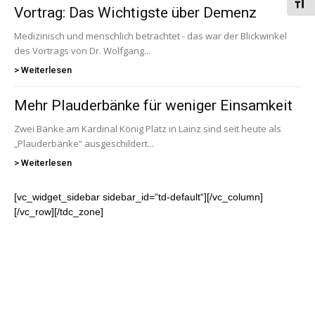
Schri
Vortrag: Das Wichtigste über Demenz
Medizinisch und menschlich betrachtet - das war der Blickwinkel
des Vortrags von Dr. Wolfgang...
> Weiterlesen
Mehr Plauderbänke für weniger Einsamkeit
Zwei Bänke am Kardinal König Platz in Lainz sind seit heute als
„Plauderbänke“ ausgeschildert...
> Weiterlesen
[vc_widget_sidebar sidebar_id=“td-default“][/vc_column]
[/vc_row][/tdc_zone]