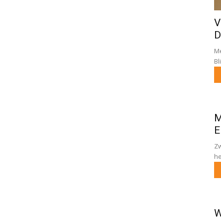
V
D
Me
Bl
M
E
Zw
he
W