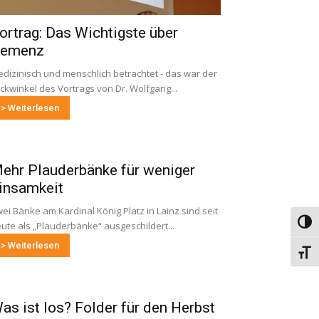
ortrag: Das Wichtigste über
emenz
dizinisch und menschlich betrachtet - das war der
ickwinkel des Vortrags von Dr. Wolfgang...
> Weiterlesen
ehr Plauderbänke für weniger
insamkeit
ei Bänke am Kardinal König Platz in Lainz sind seit
Umsch
ute als „Plauderbänke“ ausgeschildert...
> Weiterlesen
Schri
as ist los? Folder für den Herbst