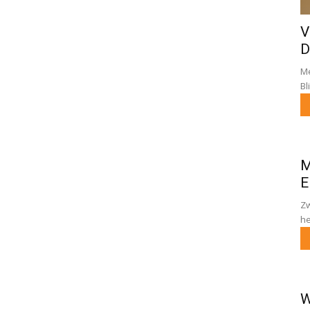
V
D
Me
Bl
M
E
Zw
he
W