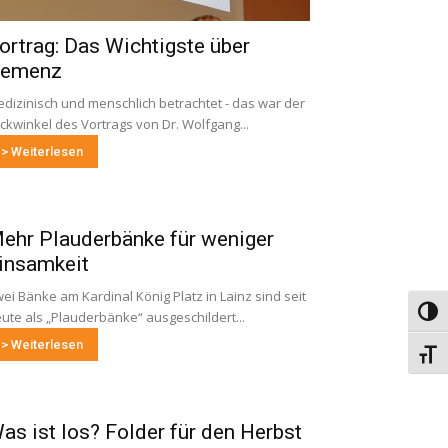
ortrag: Das Wichtigste über
emenz
dizinisch und menschlich betrachtet - das war der
ickwinkel des Vortrags von Dr. Wolfgang...
> Weiterlesen
ehr Plauderbänke für weniger
insamkeit
ei Bänke am Kardinal König Platz in Lainz sind seit
Umsch
ute als „Plauderbänke“ ausgeschildert...
> Weiterlesen
Schri
as ist los? Folder für den Herbst