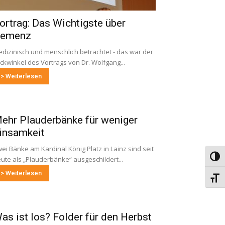
ortrag: Das Wichtigste über
emenz
dizinisch und menschlich betrachtet - das war der
ickwinkel des Vortrags von Dr. Wolfgang...
> Weiterlesen
ehr Plauderbänke für weniger
insamkeit
ei Bänke am Kardinal König Platz in Lainz sind seit
Umsch
ute als „Plauderbänke“ ausgeschildert...
> Weiterlesen
Schri
as ist los? Folder für den Herbst