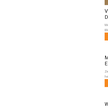
V
D
Me
Bl
M
E
Zw
he
W