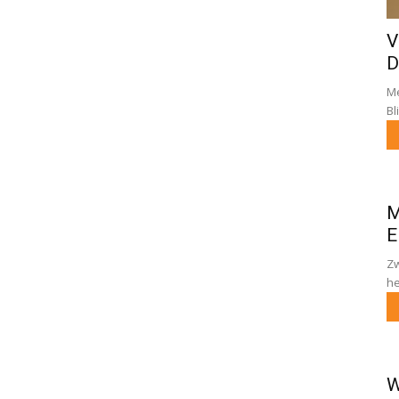
V
D
Me
Bl
M
E
Zw
he
W