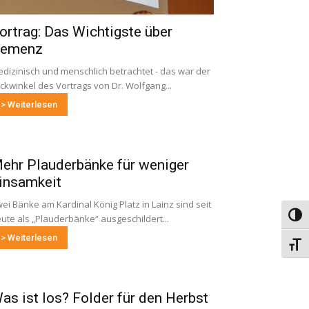
ortrag: Das Wichtigste über
emenz
dizinisch und menschlich betrachtet - das war der
ickwinkel des Vortrags von Dr. Wolfgang...
> Weiterlesen
ehr Plauderbänke für weniger
insamkeit
ei Bänke am Kardinal König Platz in Lainz sind seit
Umsch
ute als „Plauderbänke“ ausgeschildert...
> Weiterlesen
Schri
as ist los? Folder für den Herbst