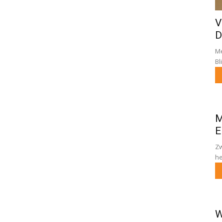
V
D
Me
Bl
M
E
Zw
he
W