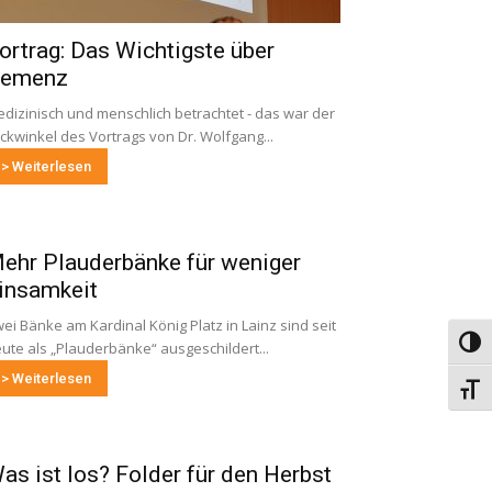
ortrag: Das Wichtigste über
emenz
dizinisch und menschlich betrachtet - das war der
ickwinkel des Vortrags von Dr. Wolfgang...
> Weiterlesen
ehr Plauderbänke für weniger
insamkeit
ei Bänke am Kardinal König Platz in Lainz sind seit
Umsch
ute als „Plauderbänke“ ausgeschildert...
> Weiterlesen
Schri
as ist los? Folder für den Herbst