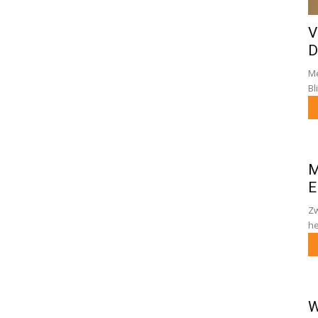
V
D
Me
Bl
M
E
Zw
he
W