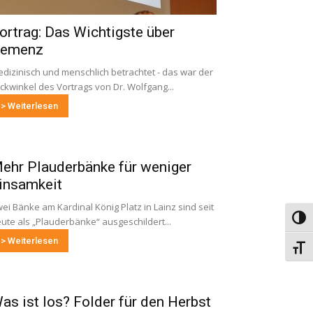
ortrag: Das Wichtigste über
emenz
dizinisch und menschlich betrachtet - das war der
ickwinkel des Vortrags von Dr. Wolfgang...
> Weiterlesen
ehr Plauderbänke für weniger
insamkeit
ei Bänke am Kardinal König Platz in Lainz sind seit
Umsch
ute als „Plauderbänke“ ausgeschildert...
> Weiterlesen
Schri
as ist los? Folder für den Herbst