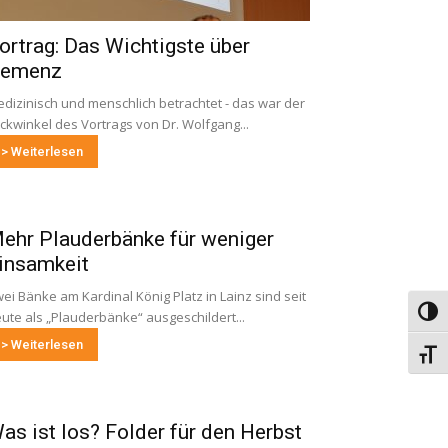
ortrag: Das Wichtigste über
emenz
dizinisch und menschlich betrachtet - das war der
ickwinkel des Vortrags von Dr. Wolfgang...
> Weiterlesen
ehr Plauderbänke für weniger
insamkeit
ei Bänke am Kardinal König Platz in Lainz sind seit
Umsch
ute als „Plauderbänke“ ausgeschildert...
> Weiterlesen
Schri
as ist los? Folder für den Herbst