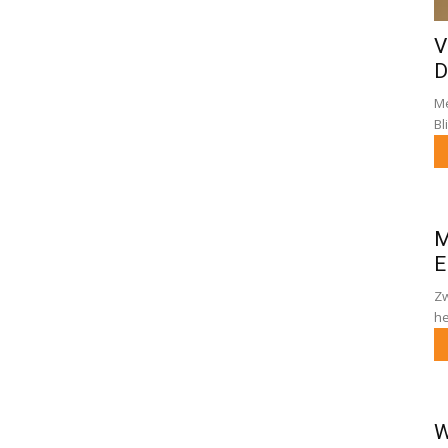
V
D
Me
Bl
M
E
Zw
he
W