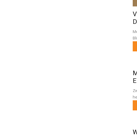
V
D
Me
Bl
M
E
Zw
he
W