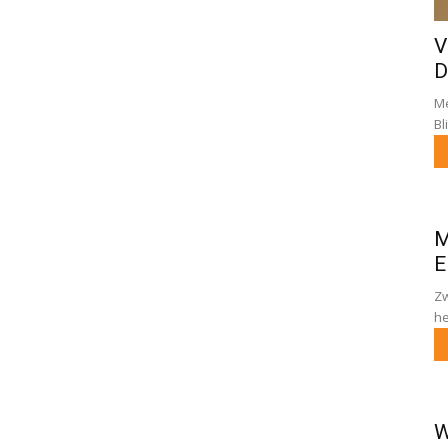
V
D
Me
Bl
M
E
Zw
he
W