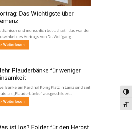
ortrag: Das Wichtigste über
emenz
dizinisch und menschlich betrachtet - das war der
ickwinkel des Vortrags von Dr. Wolfgang...
> Weiterlesen
ehr Plauderbänke für weniger
insamkeit
ei Bänke am Kardinal König Platz in Lainz sind seit
Umsch
ute als „Plauderbänke“ ausgeschildert...
> Weiterlesen
Schri
as ist los? Folder für den Herbst