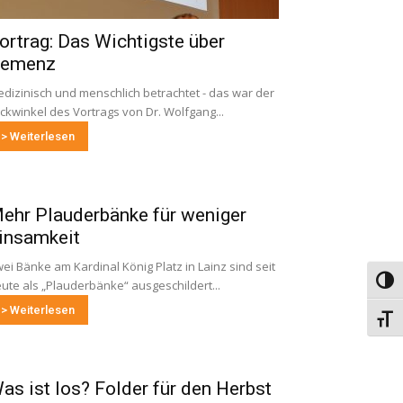
ortrag: Das Wichtigste über
emenz
dizinisch und menschlich betrachtet - das war der
ickwinkel des Vortrags von Dr. Wolfgang...
> Weiterlesen
ehr Plauderbänke für weniger
insamkeit
ei Bänke am Kardinal König Platz in Lainz sind seit
Umsch
ute als „Plauderbänke“ ausgeschildert...
> Weiterlesen
Schri
as ist los? Folder für den Herbst