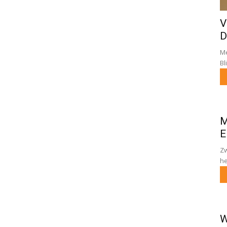
V
D
Me
Bl
M
E
Zw
he
W