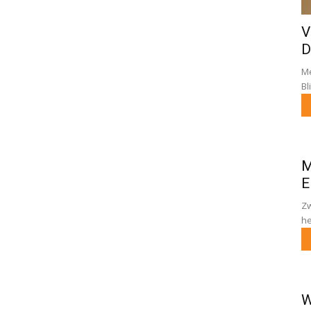
V
D
Me
Bl
M
E
Zw
he
W