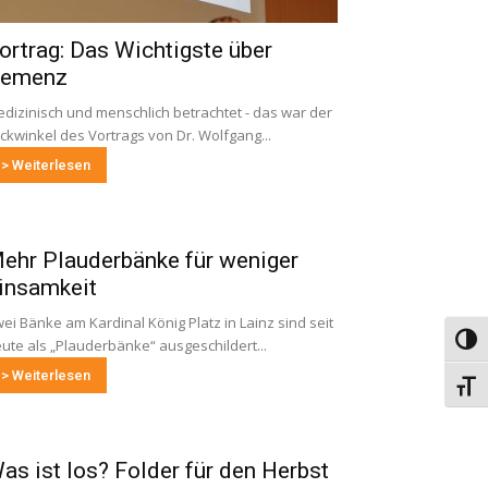
ortrag: Das Wichtigste über
emenz
dizinisch und menschlich betrachtet - das war der
ickwinkel des Vortrags von Dr. Wolfgang...
> Weiterlesen
ehr Plauderbänke für weniger
insamkeit
ei Bänke am Kardinal König Platz in Lainz sind seit
Umsch
ute als „Plauderbänke“ ausgeschildert...
> Weiterlesen
Schri
as ist los? Folder für den Herbst