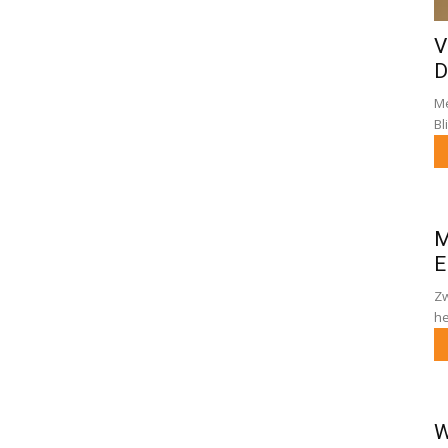
V
D
Me
Bl
M
E
Zw
he
W