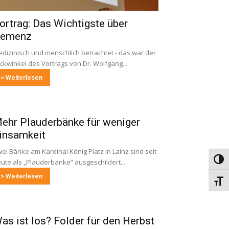
ortrag: Das Wichtigste über
emenz
dizinisch und menschlich betrachtet - das war der
ickwinkel des Vortrags von Dr. Wolfgang...
> Weiterlesen
ehr Plauderbänke für weniger
insamkeit
ei Bänke am Kardinal König Platz in Lainz sind seit
Umsch
ute als „Plauderbänke“ ausgeschildert...
> Weiterlesen
Schri
as ist los? Folder für den Herbst