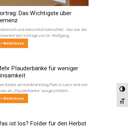
ortrag: Das Wichtigste über
emenz
dizinisch und menschlich betrachtet - das war der
ickwinkel des Vortrags von Dr. Wolfgang...
> Weiterlesen
ehr Plauderbänke für weniger
insamkeit
ei Bänke am Kardinal König Platz in Lainz sind seit
Umsch
ute als „Plauderbänke“ ausgeschildert...
> Weiterlesen
Schri
as ist los? Folder für den Herbst