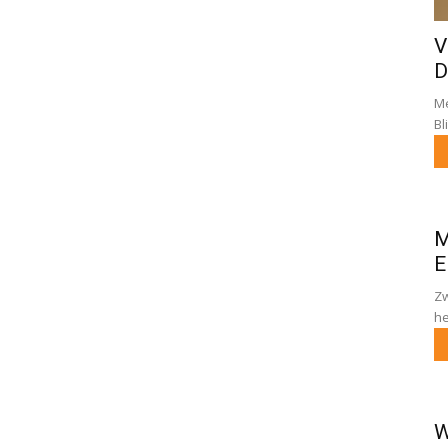
V
D
Me
Bl
M
E
Zw
he
W