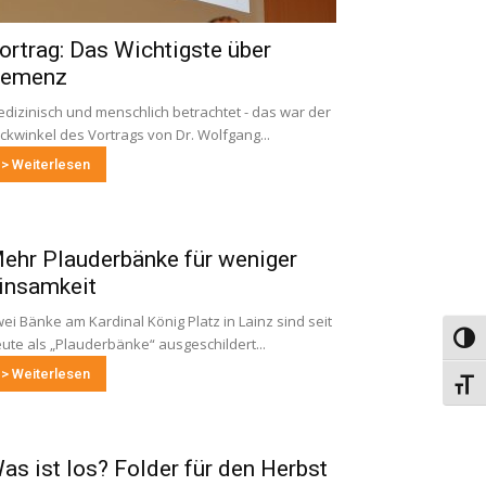
ortrag: Das Wichtigste über
emenz
dizinisch und menschlich betrachtet - das war der
ickwinkel des Vortrags von Dr. Wolfgang...
> Weiterlesen
ehr Plauderbänke für weniger
insamkeit
ei Bänke am Kardinal König Platz in Lainz sind seit
Umsch
ute als „Plauderbänke“ ausgeschildert...
> Weiterlesen
Schri
as ist los? Folder für den Herbst