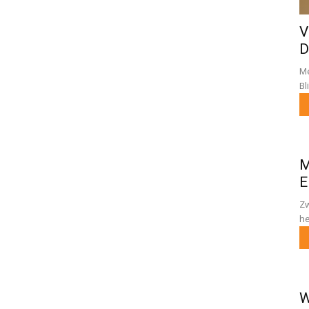
V
D
Me
Bl
M
E
Zw
he
W