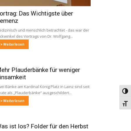
ortrag: Das Wichtigste über
emenz
dizinisch und menschlich betrachtet - das war der
ickwinkel des Vortrags von Dr. Wolfgang...
> Weiterlesen
ehr Plauderbänke für weniger
insamkeit
ei Bänke am Kardinal König Platz in Lainz sind seit
Umsch
ute als „Plauderbänke“ ausgeschildert...
> Weiterlesen
Schri
as ist los? Folder für den Herbst