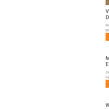
V
D
Me
Bl
M
E
Zw
he
W