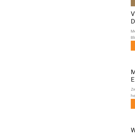
V
D
Me
Bl
M
E
Zw
he
W