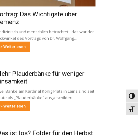
ortrag: Das Wichtigste über
emenz
dizinisch und menschlich betrachtet - das war der
ickwinkel des Vortrags von Dr. Wolfgang...
> Weiterlesen
ehr Plauderbänke für weniger
insamkeit
ei Bänke am Kardinal König Platz in Lainz sind seit
Umsch
ute als „Plauderbänke“ ausgeschildert...
> Weiterlesen
Schri
as ist los? Folder für den Herbst