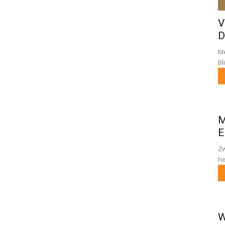
V
D
Me
Bl
M
E
Zw
he
W