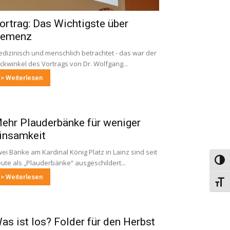
ortrag: Das Wichtigste über
emenz
dizinisch und menschlich betrachtet - das war der
ickwinkel des Vortrags von Dr. Wolfgang...
> Weiterlesen
ehr Plauderbänke für weniger
insamkeit
ei Bänke am Kardinal König Platz in Lainz sind seit
Umsch
ute als „Plauderbänke“ ausgeschildert...
> Weiterlesen
Schri
as ist los? Folder für den Herbst