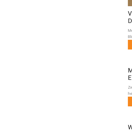
V
D
Me
Bl
M
E
Zw
he
W