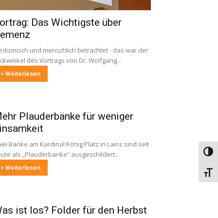
ortrag: Das Wichtigste über
emenz
dizinisch und menschlich betrachtet - das war der
ickwinkel des Vortrags von Dr. Wolfgang...
> Weiterlesen
ehr Plauderbänke für weniger
insamkeit
ei Bänke am Kardinal König Platz in Lainz sind seit
Umsch
ute als „Plauderbänke“ ausgeschildert...
> Weiterlesen
Schri
as ist los? Folder für den Herbst