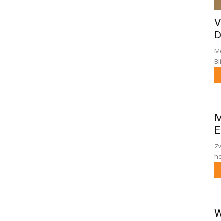
V
D
Me
Bl
M
E
Zw
he
W