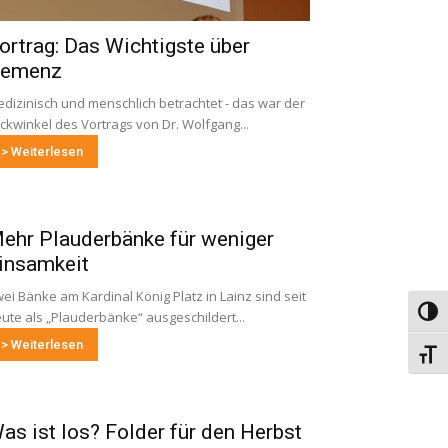
ortrag: Das Wichtigste über
emenz
dizinisch und menschlich betrachtet - das war der
ickwinkel des Vortrags von Dr. Wolfgang...
> Weiterlesen
ehr Plauderbänke für weniger
insamkeit
ei Bänke am Kardinal König Platz in Lainz sind seit
Umsch
ute als „Plauderbänke“ ausgeschildert...
> Weiterlesen
Schri
as ist los? Folder für den Herbst