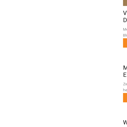
V
D
Me
Bl
M
E
Zw
he
W