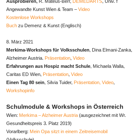
Ausprobieren,
R. Mateus-Berr,
DEMEDARTS
, Univ. f
Angewandte Kunst Wien & Team –
Video
Kostenlose Workshops
Buch
zu Demenz & Kunst (Englisch)
8. März 2021
Merkima-Workshops für Volksschulen
, Dina Elmani-Zanka,
Alzheimer Austria.
Präsentation
,
Video
Erfahrungen aus Hospiz macht Schule
, Michaela Walla,
Caritas ED Wien,
Präsentation
,
Video
Einen Tag 80 sein
, Silvia Tuider,
Präsentation,
Video
,
Workshopinfo
Schulmodule & Workshops in Österreich
Wien:
Merkima – Alzheimer Austria
(ausgezeichnet mit Wr.
Gesundheitspreis 3. Platz 2019)
Vorarlberg:
Mein Opa sitzt in einem Zeitreisemobil
(Volksschule)