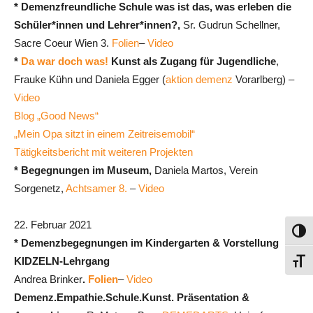
* Demenzfreundliche Schule was ist das, was erleben die
Schüler*innen und Lehrer*innen?,
Sr. Gudrun Schellner,
Sacre Coeur Wien 3.
Folien
–
Video
*
Da war doch was!
Kunst als Zugang für Jugendliche
,
Frauke Kühn und Daniela Egger (
aktion demenz
Vorarlberg) –
Video
Blog „Good News“
„Mein Opa sitzt in einem Zeitreisemobil“
Tätigkeitsbericht mit weiteren Projekten
* Begegnungen im Museum,
Daniela Martos, Verein
Sorgenetz,
Achtsamer 8.
–
Video
22. Februar 2021
Umsch
* Demenzbegegnungen im Kindergarten & Vorstellung
KIDZELN-Lehrgang
Schri
Andrea Brinker
.
Folien
–
Video
Demenz.Empathie.Schule.Kunst. Präsentation &