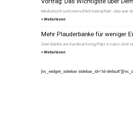
Vortrag: Das Wichtigste über De
Medizinisch und menschlich betrachtet - das war de
Hietzing
> Weiterlesen
Mehr Plauderbänke für weniger E
Zwei Bänke am Kardinal König Platz in Lainz sind se
> Weiterlesen
[vc_widget_sidebar sidebar_id=“td-default“][/vc_