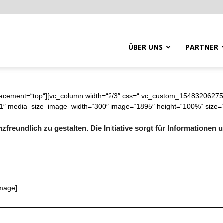
ÜBER UNS
PARTNER
lacement=“top“][vc_column width=“2/3″ css=“.vc_custom_154832062756
1″ media_size_image_width=“300″ image=“1895″ height=“100%“ size=“
freundlich zu gestalten. Die Initiative sorgt für Informationen u
image]