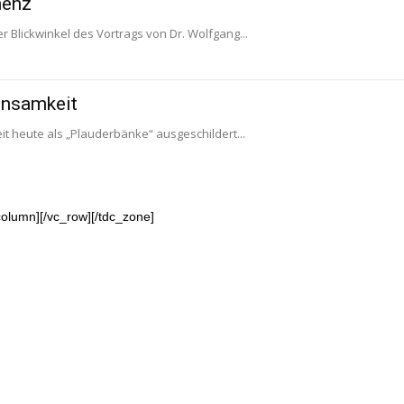
menz
r Blickwinkel des Vortrags von Dr. Wolfgang...
insamkeit
it heute als „Plauderbänke“ ausgeschildert...
column][/vc_row][/tdc_zone]