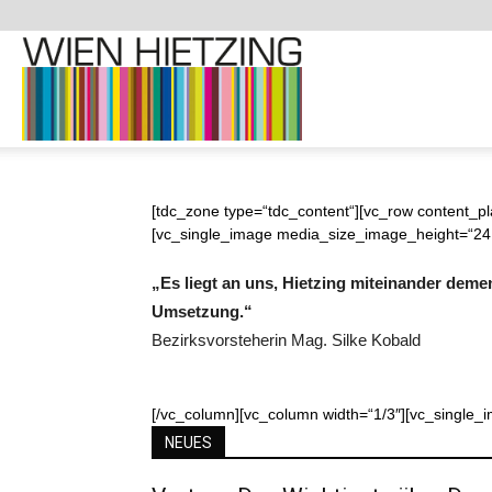
Demenzfreundliche
Website
[tdc_zone type=“tdc_content“][vc_row content_p
[vc_single_image media_size_image_height=“24
„Es liegt an uns, Hietzing miteinander demenz
Umsetzung.“
–
Bezirksvorsteherin Mag. Silke Kobald
[/vc_column][vc_column width=“1/3″][vc_single_
1130
NEUES