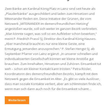
Zwei Bänke am Kardinal König Platz in Lainz sind seit heute als
„Plauderbänke“ ausgeschildert und laden zum Hinsetzen und
Miteinander Reden ein. Diese Initiative der Grünen, die vom
Netzwerk „MITEINANDER im demenzfreundlichen Hietzing“
angestoßen wurde, soll sich weiter im ganzen Bezirk verbreiten.
„Man könnte sagen, was soll so ein Aufkleber schon bewirken,“
meint P. Friedrich Prassl SJ, Direktor des Kardinal König Hauses.
„Aber manchmal braucht es nur eine kleine Geste, eine
Ermutigung, jemanden anzusprechen.“ P. Stefan Hengst SJ, ab
September Pfarrer von Lainz ergänzt: „In unserer schnellen und
individualisierten Gesellschaft können wir kleine Anstöße gut
brauchen. Zum Innehalten, Hinsetzen und Zuhören. Einsamkeit tut
weh – schon ein kleiner Kontakt kann trösten.“ Petra Rösler,
Koordinatorin des demenzfreundlichen Bezirks, kämpft mit dem
Netzwerk gegen die Einsamkeit im Alter. „Es gibt so viele Auslöser,
dass man soziale Kontakte verliert, aber am schlimmsten finde ich,
wenn man sich dann auch noch für die Einsamkeit schämt....
Weiterlesen