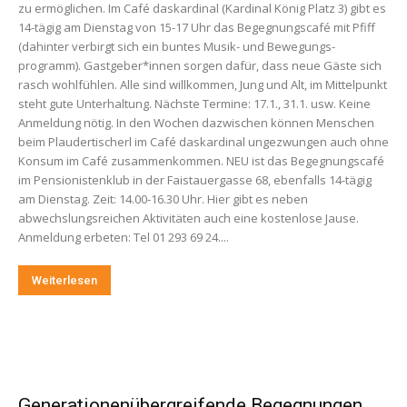
zu ermöglichen. Im Café daskardinal (Kardinal König Platz 3) gibt es
14-tägig am Dienstag von 15-17 Uhr das Begegnungscafé mit Pfiff
(dahinter verbirgt sich ein buntes Musik- und Bewegungs­
programm). Gastgeber*innen sorgen dafür, dass neue Gäste sich
rasch wohlfühlen. Alle sind willkommen, Jung und Alt, im Mittelpunkt
steht gute Unterhaltung. Nächste Termine: 17.1., 31.1. usw. Keine
Anmeldung nötig. In den Wochen dazwischen können Menschen
beim Plaudertischerl im Café daskardinal ungezwungen auch ohne
Konsum im Café zusammenkommen. NEU ist das Begegnungscafé
im Pensionistenklub in der Faistauergasse 68, ebenfalls 14-tägig
am Dienstag. Zeit: 14.00-16.30 Uhr. Hier gibt es neben
abwechslungsreichen Aktivitäten auch eine kostenlose Jause.
Anmeldung erbeten: Tel 01 293 69 24....
Weiterlesen
Generationenübergreifende Begegnungen