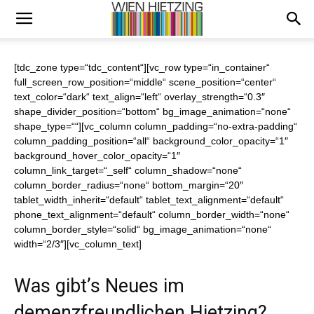
[tdc_zone type=“tdc_content“][vc_row type=“in_container“
full_screen_row_position=“middle“ scene_position=“center“
text_color=“dark“ text_align=“left“ overlay_strength=“0.3″
shape_divider_position=“bottom“ bg_image_animation=“none“
shape_type=““][vc_column column_padding=“no-extra-padding“
column_padding_position=“all“ background_color_opacity=“1″
background_hover_color_opacity=“1″
column_link_target=“_self“ column_shadow=“none“
column_border_radius=“none“ bottom_margin=“20″
tablet_width_inherit=“default“ tablet_text_alignment=“default“
phone_text_alignment=“default“ column_border_width=“none“
column_border_style=“solid“ bg_image_animation=“none“
width=“2/3″][vc_column_text]
Was gibt’s Neues im
demenzfreundlichen Hietzing?