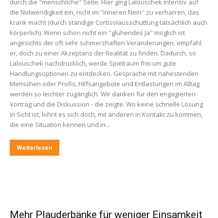
durch die "menschliche" Seite. Hier ging Lalouschek intensiv auf
die Notwendigkeit ein, nicht im "inneren Nein" zu verharren, das
krank macht (durch ständige Cortisolausschüttung tatsächlich auch
körperlich). Wenn schon nicht ein "glühendes Ja" möglich ist
angesichts der oft sehr schmerzhaften Veränderungen, empfahl
er, doch zu einer Akzeptanz der Realität zu finden. Dadurch, so
Lalouschek nachdrücklich, werde Spielraum frei um gute
Handlungsoptionen zu entdecken. Gespräche mit nahestenden
Menschen oder Profis, Hilfsangebote und Entlastungen im Alltag
werden so leichter zugänglich. Wir danken für den engagierten
Vortrag und die Diskussion - die zeigte: Wo keine schnelle Lösung
in Sicht ist, lohnt es sich doch, mit anderen in Kontakt zu kommen,
die eine Situation kennen und in...
Weiterlesen
Mehr Plauderbänke für weniger Einsamkeit