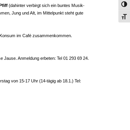
fiff
(dahinter verbirgt sich ein buntes Musik-
Umsch
en, Jung und Alt, im Mittelpunkt steht gute
Schri
ne Konsum im Café zusammenkommen.
ose Jause. Anmeldung erbeten: Tel 01 293 69 24.
ag von 15-17 Uhr (14-tägig ab 18.1.) Tel: