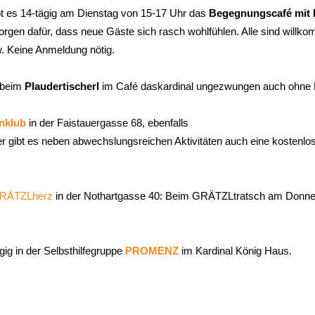
ibt es 14-tägig am Dienstag von 15-17 Uhr das
Begegnungscafé mit P
en dafür, dass neue Gäste sich rasch wohlfühlen. Alle sind willkomm
w. Keine Anmeldung nötig.
 beim
Plaudertischerl
im Café daskardinal ungezwungen auch oh
nklub
in der Faistauergasse 68, ebenfalls
ier gibt es neben abwechslungsreichen Aktivitäten auch eine kostenl
RÄTZLherz
in der Nothartgasse 40: Beim GRÄTZLtratsch am Donnerst
gig in der Selbsthilfegruppe
PROMENZ
im Kardinal König Haus.