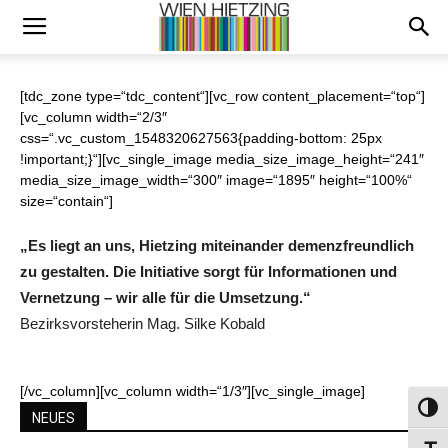
[tdc_zone type=“tdc_content“][vc_row content_placement=“top“]
[vc_column width=“2/3″
css=“.vc_custom_1548320627563{padding-bottom: 25px
!important;}“][vc_single_image media_size_image_height=“241″
media_size_image_width=“300″ image=“1895″ height=“100%“
size=“contain“]
„Es liegt an uns, Hietzing miteinander demenzfreundlich
zu gestalten. Die Initiative sorgt für Informationen und
Vernetzung – wir alle für die Umsetzung.“
Bezirksvorsteherin Mag. Silke Kobald
[/vc_column][vc_column width=“1/3″][vc_single_image]
Umsch
NEUES