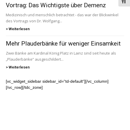
Schri
Vortrag: Das Wichtigste über Demenz
Medizinisch und menschlich betrachtet - das war der Blickwinkel
des Vortrags von Dr. Wolfgang...
> Weiterlesen
Mehr Plauderbänke für weniger Einsamkeit
Zwei Bänke am Kardinal König Platz in Lainz sind seit heute als
„Plauderbänke“ ausgeschildert...
> Weiterlesen
[vc_widget_sidebar sidebar_id=“td-default“][/vc_column]
[/vc_row][/tdc_zone]